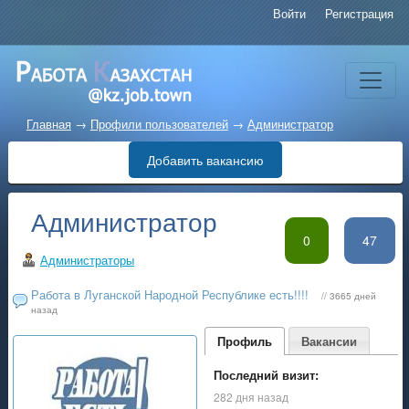
Войти
Регистрация
Главная
→
Профили пользователей
→
Администратор
Добавить вакансию
Администратор
0
47
Администраторы
Работа в Луганской Народной Республике есть!!!!
// 3665 дней
назад
Профиль
Вакансии
Последний визит:
282 дня назад