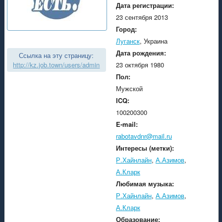
Дата регистрации:
23 сентября 2013
Город:
Луганск
, Украина
Дата рождения:
Ссылка на эту страницу:
http://kz.job.town/users/admin
23 октября 1980
Пол:
Мужской
ICQ:
100200300
E-mail:
rabotavdnr@mail.ru
Интересы (метки):
Р.Хайнлайн
,
А.Азимов
,
А.Кларк
Любимая музыка:
Р.Хайнлайн
,
А.Азимов
,
А.Кларк
Образование: