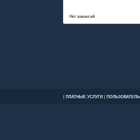
Нет вакансий
|
ПЛАТНЫЕ УСЛУГИ
|
ПОЛЬЗОВАТЕЛЬ
Работа в Казахстане: вакансии 
Караганда, Тараз, Павлодар, Уст