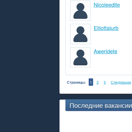
Nicoleedite
Elliottalurb
Aweridete
Страницы:
1
2
3
Следующая
Последние вакансии