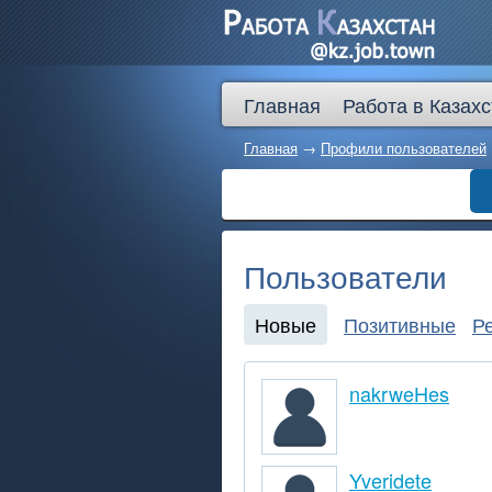
Главная
Работа в Казах
Главная
→
Профили пользователей
Пользователи
Новые
Позитивные
Р
nakrweHes
Yveridete