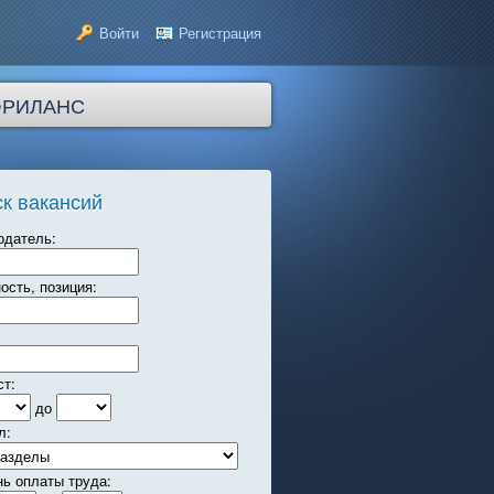
Войти
Регистрация
ФРИЛАНС
к вакансий
одатель:
ость, позиция:
ст:
до
л:
нь оплаты труда: