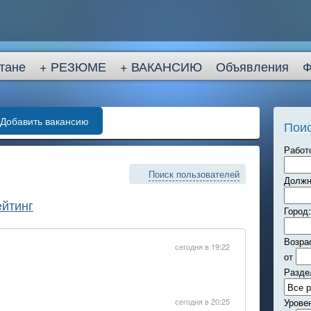
стане
+ РЕЗЮМЕ
+ ВАКАНСИЮ
Объявления
Добавить вакансию
Поис
Работ
Поиск пользователей
Должн
ейтинг
Город:
Возра
сегодня в 19:22
от
Разде
сегодня в 20:25
Урове