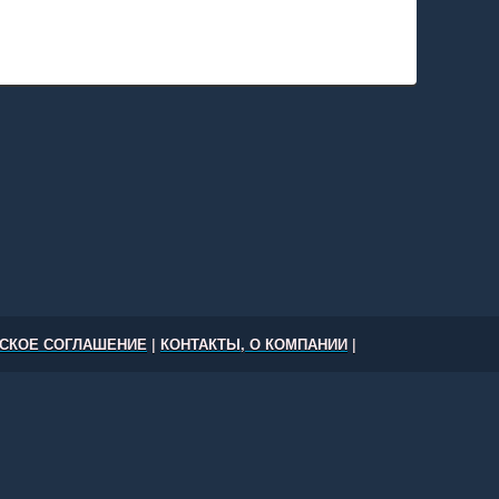
СКОЕ СОГЛАШЕНИЕ
|
КОНТАКТЫ, О КОМПАНИИ
|
и резюме Алма-Ата, Нур-Султан, Шымкент, Актобе,
ь-Каменогорск и другие города РК © 2026