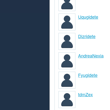
Uqugidete
Dizridete
AndreaNexia
Fyugidete
tdmZex