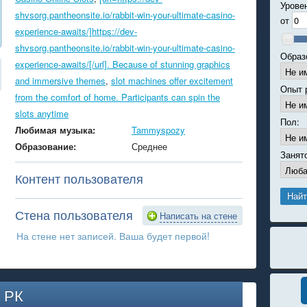
Урове
shvsorg.pantheonsite.io/rabbit-win-your-ultimate-casino-
от
experience-awaits/]https://dev-
shvsorg.pantheonsite.io/rabbit-win-your-ultimate-casino-
Образ
experience-awaits/[/url]. Because of stunning graphics
and immersive themes
,
slot machines offer excitement
Опыт 
from the comfort of home. Participants can spin the
slots anytime
Пол:
Любимая музыка:
Tammyspozy
Образование:
Среднее
Занят
Контент пользователя
Стена пользователя
Написать на стене
На стене нет записей. Ваша будет первой!
 РК