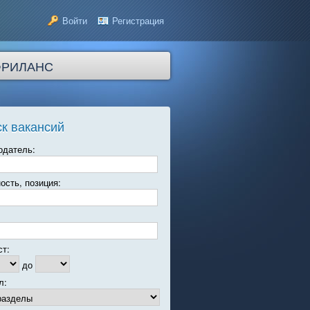
Войти
Регистрация
ФРИЛАНС
к вакансий
одатель:
ость, позиция:
ст:
до
л: