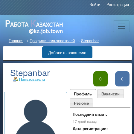
Войти
Регистрация
Главная
→
Профили пользователей
→
Stepanbar
Добавить вакансию
Stepanbar
0
0
Пользователи
Профиль
Вакансии
Резюме
Последний визит:
17 дней назад
Дата регистрации: