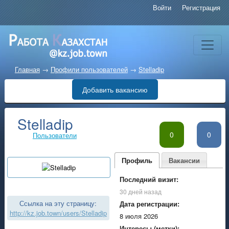
Войти
Регистрация
Главная
→
Профили пользователей
→
Stelladip
Добавить вакансию
Stelladip
0
0
Пользователи
Профиль
Вакансии
Последний визит:
30 дней назад
Ссылка на эту страницу:
Дата регистрации:
http://kz.job.town/users/Stelladip
8 июля 2026
Интересы (метки):