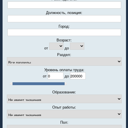
Должность, позиция:
Город:
Возраст:
от
до
Раздел:
Уровень оплаты труда:
от
до
Образование:
Опыт работы:
Пол: