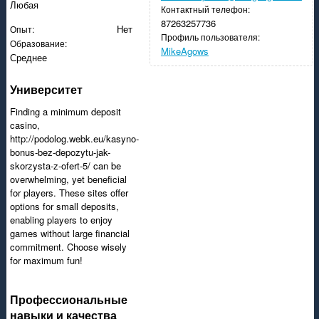
Любая
Контактный телефон:
87263257736
Нет
Опыт:
Профиль пользователя:
Образование:
MikeAgows
Среднее
Университет
Finding a minimum deposit
casino,
http://podolog.webk.eu/kasyno-
bonus-bez-depozytu-jak-
skorzysta-z-ofert-5/ can be
overwhelming, yet beneficial
for players. These sites offer
options for small deposits,
enabling players to enjoy
games without large financial
commitment. Choose wisely
for maximum fun!
Профессиональные
навыки и качества