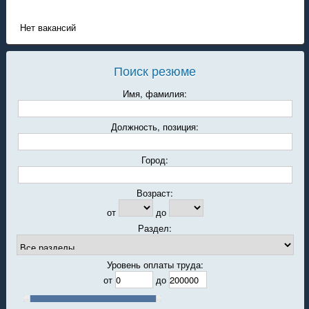
Нет вакансий
Поиск резюме
Имя, фамилия:
Должность, позиция:
Город:
Возраст:
от
до
Раздел:
Уровень оплаты труда:
от
до