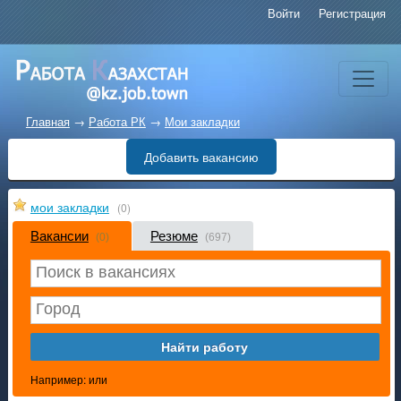
Войти
Регистрация
Главная
→
Работа РК
→
Мои закладки
Добавить вакансию
мои закладки
(0)
Вакансии
Резюме
(0)
(697)
Например:
или