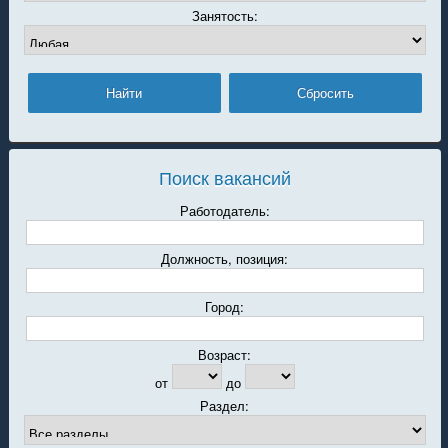
Занятость:
Поиск вакансий
Работодатель:
Должность, позиция:
Город:
Возраст:
от
до
Раздел: