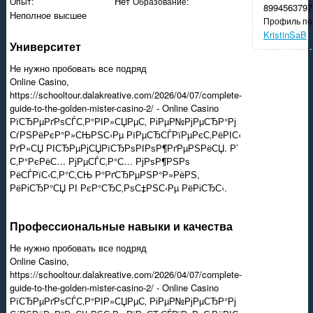
Нет
Опыт:
Образование:
8994563797
Неполное высшее
Профиль по
KristinSaB
Университет
Не нужно пробовать все подряд
Online Casino,
https://schooltour.dalakreative.com/2026/04/07/complete-
guide-to-the-golden-mister-casino-2/ - Online Casino
РїСЂРµРґРѕСЃС‚Р°РІР»СЏРµС‚ РіРµР№РјРµСЂР°Рј
СѓРЅРёРєР°Р»СЊРЅС‹Рµ РїРµСЂСЃРїРµРєС‚РёРІС‹
РґР»СЏ РІСЂРµРјСЏРїСЂРѕРІРѕР¶РґРµРЅРёСЏ. Р’
С‚Р°РєРёС… РјРµСЃС‚Р°С… РјРѕР¶РЅРѕ
РёСЃРїС‹С‚Р°С‚СЊ Р°РґСЂРµРЅР°Р»РёРЅ,
РёРіСЂР°СЏ РІ РєР°СЂС‚РѕС‡РЅС‹Рµ РёРіСЂС‹.
Профессиональные навыки и качества
Не нужно пробовать все подряд
Online Casino,
https://schooltour.dalakreative.com/2026/04/07/complete-
guide-to-the-golden-mister-casino-2/ - Online Casino
РїСЂРµРґРѕСЃС‚Р°РІР»СЏРµС‚ РіРµР№РјРµСЂР°Рј