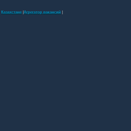
Казахстане
|
Агрегатор вакансий
|