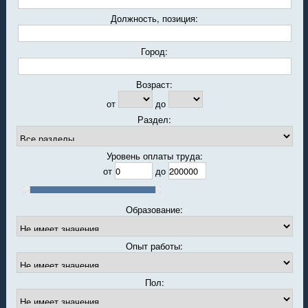
Должность, позиция:
Город:
Возраст:
от
до
Раздел:
Уровень оплаты труда:
от
до
Образование:
Опыт работы:
Пол: