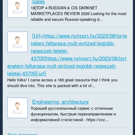
Sales
18]TOP 4 RUSSIAN & CIS DARKNET
MARKETPLACES REVIEW 2026 Looking for the most
reliable and secure Russian-speaking d...
[url=https://www.nyirport.hu/2023/08/torte
nelem-feltarasa-mult-evtized-legjobb-
regeszeti-leletei-
43705]https://www.nyirport.hu/2023/08/tort
enelem-feltarasa-mult-evtized-legjobb-regeszeti-
leletei-43705[/url]
Hello folks! I came across a 183 great resource that I think you
should dive into. This site is packed with a lot of...
Engineering, architecture
Хороший русскоязычный сервис с отличным
функционалом, быстрым перенаправлением и
информативной статистикой - https://vcc...
Все резюме