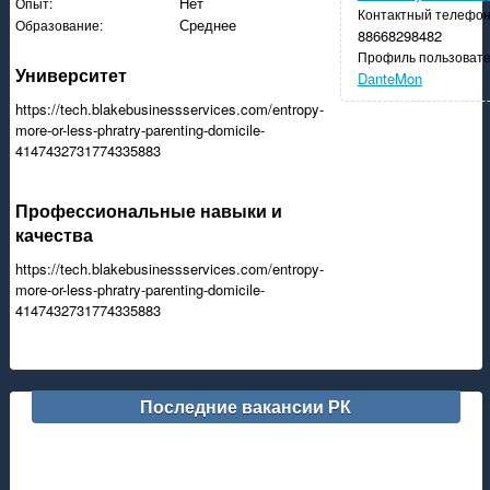
Нет
Опыт:
Контактный телефон
Среднее
Образование:
88668298482
Профиль пользовате
Университет
DanteMon
https://tech.blakebusinessservices.com/entropy-
more-or-less-phratry-parenting-domicile-
4147432731774335883
Профессиональные навыки и
качества
https://tech.blakebusinessservices.com/entropy-
more-or-less-phratry-parenting-domicile-
4147432731774335883
Последние вакансии РК