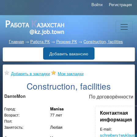
Войти
Регистрация
Главная
→
Работа РК
→
Резюме РК
→
Construction, facilities
Добавить вакансию
Добавить в закладки
Мои закладки
Construction, facilities
DanteMon
По договорённости
Manisa
Город:
Контактная
77 лет
Возраст:
информация
Пол:
Любая
Занятость:
E-mail:
schreibery1wuklau