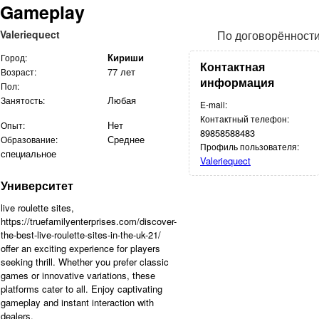
Gameplay
Valeriequect
По договорённост
Кириши
Город:
Контактная
77 лет
Возраст:
информация
Пол:
Любая
Занятость:
E-mail:
Контактный телефон:
Нет
Опыт:
89858588483
Среднее
Образование:
Профиль пользователя:
специальное
Valeriequect
Университет
live roulette sites,
https://truefamilyenterprises.com/discover-
the-best-live-roulette-sites-in-the-uk-21/
offer an exciting experience for players
seeking thrill. Whether you prefer classic
games or innovative variations, these
platforms cater to all. Enjoy captivating
gameplay and instant interaction with
dealers.