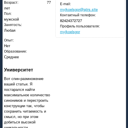
77
Возраст:
E-mail:
лет
myjkoelsgor@ajirs.site
Пол:
Контактный телефон:
мужской
82424372727
Занятость:
Профиль пользователя:
Любая
myjkoelsgor
Опыт:
Нет
Образование:
Среднее
Университет
Вот спин-размножение
вашей статьи. Я
постарался найти
максимальное количество
синонимов и перестроить
конструкции так, чтобы
сохранить читаемость и
смысл, но при этом
добиться высокой
уникальности.