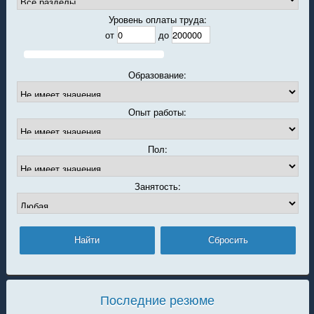
Уровень оплаты труда:
от
до
Образование:
Опыт работы:
Пол:
Занятость:
Последние резюме