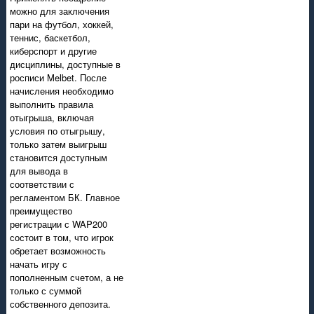
можно для заключения
пари на футбол, хоккей,
теннис, баскетбол,
киберспорт и другие
дисциплины, доступные в
росписи Melbet. После
начисления необходимо
выполнить правила
отыгрыша, включая
условия по отыгрышу,
только затем выигрыш
становится доступным
для вывода в
соответствии с
регламентом БК. Главное
преимущество
регистрации с WAP200
состоит в том, что игрок
обретает возможность
начать игру с
пополненным счетом, а не
только с суммой
собственного депозита.