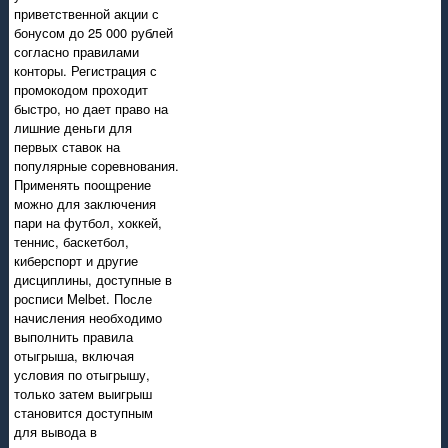
приветственной акции с
бонусом до 25 000 рублей
согласно правилами
конторы. Регистрация с
промокодом проходит
быстро, но дает право на
лишние деньги для
первых ставок на
популярные соревнования.
Применять поощрение
можно для заключения
пари на футбол, хоккей,
теннис, баскетбол,
киберспорт и другие
дисциплины, доступные в
росписи Melbet. После
начисления необходимо
выполнить правила
отыгрыша, включая
условия по отыгрышу,
только затем выигрыш
становится доступным
для вывода в