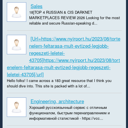
Sales
18]TOP 4 RUSSIAN & CIS DARKNET
MARKETPLACES REVIEW 2026 Looking for the most
reliable and secure Russian-speaking d...
[url=https://www.nyirport.hu/2023/08/torte
nelem-feltarasa-mult-evtized-legjobb-
regeszeti-leletei-
43705]https://www.nyirport.hu/2023/08/tort
enelem-feltarasa-mult-evtized-legjobb-regeszeti-
leletei-43705[/url]
Hello folks! I came across a 183 great resource that I think you
should dive into. This site is packed with a lot of...
Engineering, architecture
Хороший русскоязычный сервис с отличным
функционалом, быстрым перенаправлением и
информативной статистикой - https://vcc...