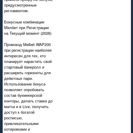
предусмотренные
регламентом.
Бонусные комбинации
Мелбет при Регистрации
на Текущий момент (2026)
Промокод Melbet WAP200
при регистрации наиболее
интересен для тех, кто
планирует нарастить свой
стартовый банкролл и
расширить горизонты для
дебютных пари.
Использование бонуса
позволяет опробовать
состав букмекерской
конторы, делать ставки до
матча и в Live, получить
доступ к богатой
росписью,
привлекательными
котировками и