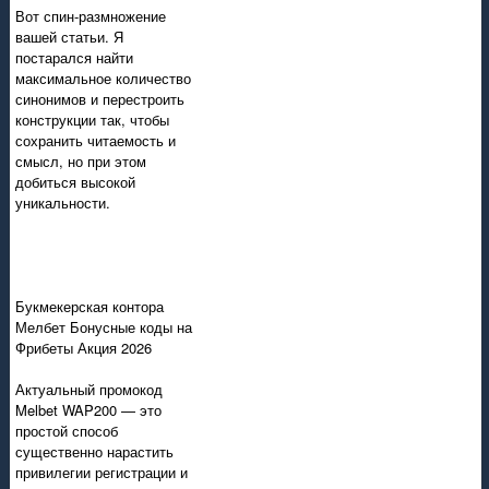
Вот спин-размножение
вашей статьи. Я
постарался найти
максимальное количество
синонимов и перестроить
конструкции так, чтобы
сохранить читаемость и
смысл, но при этом
добиться высокой
уникальности.
Букмекерская контора
Мелбет Бонусные коды на
Фрибеты Акция 2026
Актуальный промокод
Melbet WAP200 — это
простой способ
существенно нарастить
привилегии регистрации и