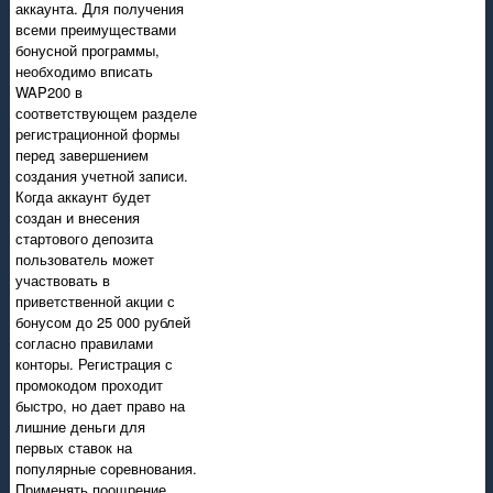
аккаунта. Для получения
всеми преимуществами
бонусной программы,
необходимо вписать
WAP200 в
соответствующем разделе
регистрационной формы
перед завершением
создания учетной записи.
Когда аккаунт будет
создан и внесения
стартового депозита
пользователь может
участвовать в
приветственной акции с
бонусом до 25 000 рублей
согласно правилами
конторы. Регистрация с
промокодом проходит
быстро, но дает право на
лишние деньги для
первых ставок на
популярные соревнования.
Применять поощрение