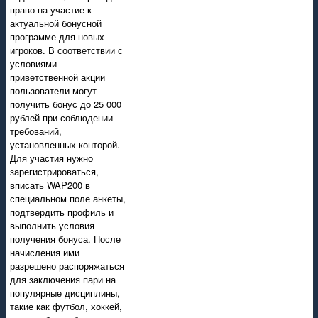
право на участие к
актуальной бонусной
программе для новых
игроков. В соответствии с
условиями
приветственной акции
пользователи могут
получить бонус до 25 000
рублей при соблюдении
требований,
установленных конторой.
Для участия нужно
зарегистрироваться,
вписать WAP200 в
специальном поле анкеты,
подтвердить профиль и
выполнить условия
получения бонуса. После
начисления ими
разрешено распоряжаться
для заключения пари на
популярные дисциплины,
такие как футбол, хоккей,