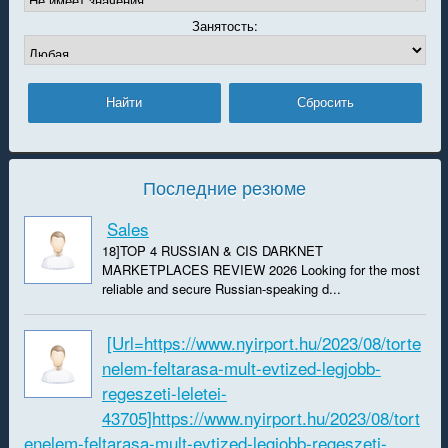
Занятость:
Последние резюме
Sales
18]TOP 4 RUSSIAN & CIS DARKNET
MARKETPLACES REVIEW 2026 Looking for the most
reliable and secure Russian-speaking d...
[url=https://www.nyirport.hu/2023/08/torte
nelem-feltarasa-mult-evtized-legjobb-
regeszeti-leletei-
43705]https://www.nyirport.hu/2023/08/tort
enelem-feltarasa-mult-evtized-legjobb-regeszeti-