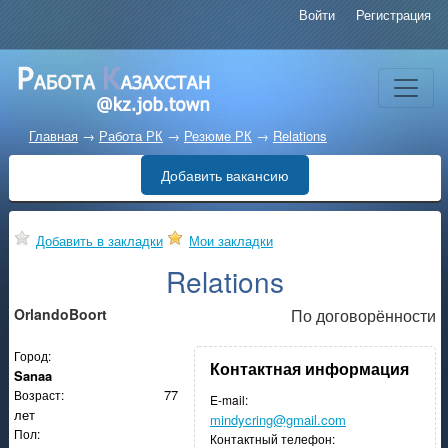
Войти
Регистрация
Главная
→
Работа РК
→
Резюме РК
→
Relations
Добавить вакансию
Добавить в закладки
Мои закладки
Relations
OrlandoBoort
По договорённости
Город:
Контактная информация
Sanaa
77
Возраст:
E-mail:
лет
mindycring@gmail.com
Пол:
Контактный телефон: